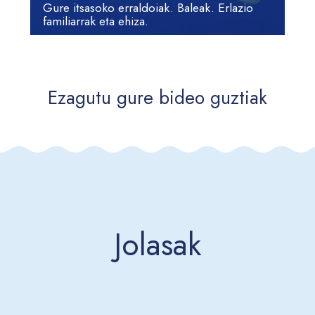
Gure itsasoko erraldoiak. Baleak. Erlazio
familiarrak eta ehiza.
Ezagutu gure bideo guztiak
Jolasak