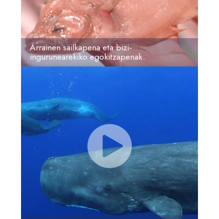
Jolasak
Dokumentalaren
Arrainen sailkapena eta bizi-
ingurunearekiko egokitzapenak.
Gida didaktikoa