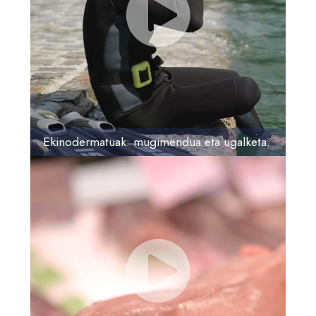
Ekinodermatuak: mugimendua eta ugalketa.
Hasiera
Bideoak