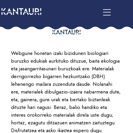
Webgune honetan izaki bizidunen biologiari
buruzko edukiak aurkituko dituzue, baita ekologia
eta jasangarritasunari buruzkoak ere. Materialak
derrigorrezko bigarren hezkuntzako (DBH)
lehenengo mailara zuzenduta daude. Nolanahi
ere, materialek dibulgazio-izaera nabarmena dute,
eta, gainera, gure urak eta bertako biztanleak
dituzte hari nagusi. Beraz, balio handiko eta
interes orokorreko materialak direla uste dugu;
hortaz, ezagutu ditzazuen animatzen zaituztegu.
Disfrutatzea eta asko ikastea espero dugu.