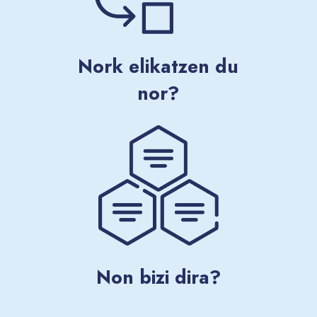
Nork elikatzen du
nor?
Non bizi dira?