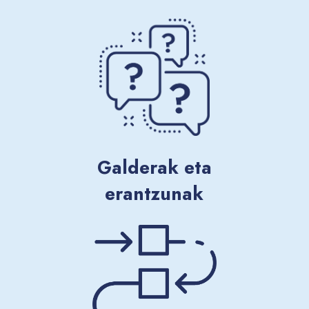
Galderak eta
erantzunak