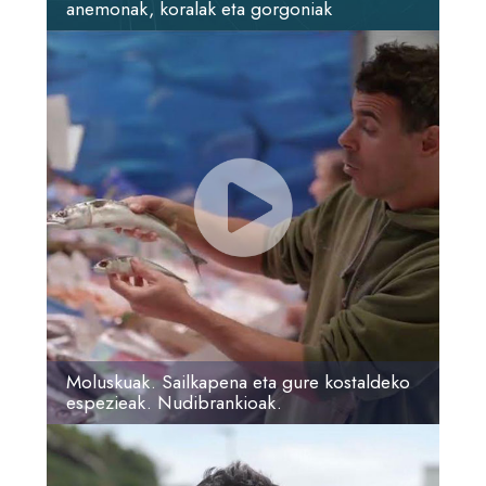
anemonak, koralak eta gorgoniak
Moluskuak. Sailkapena eta gure kostaldeko
espezieak. Nudibrankioak.