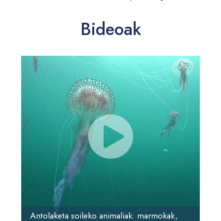
Bideoak
Antolaketa soileko animaliak: marmokak,