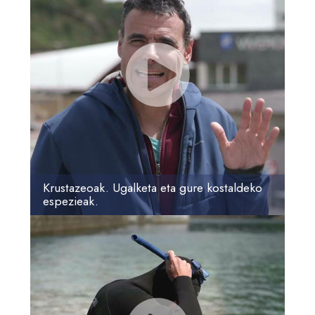
Krustazeoak. Ugalketa eta gure kostaldeko
espezieak.